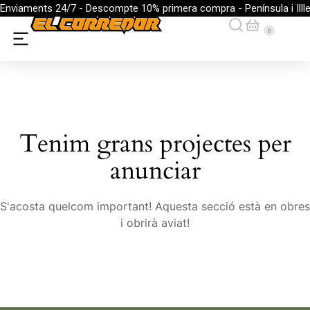
Enviaments 24/7 - Descompte 10% primera compra - Península i Illl
Tenim grans projectes per
anunciar
S'acosta quelcom important! Aquesta secció està en obres
i obrirà aviat!