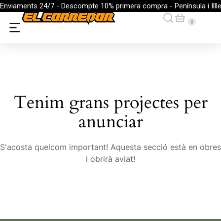
Enviaments 24/7 - Descompte 10% primera compra - Península i Illl
Tenim grans projectes per
anunciar
S'acosta quelcom important! Aquesta secció està en obres
i obrirà aviat!